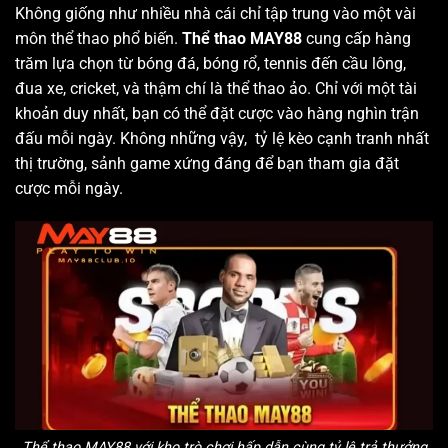
Không giống như nhiều nhà cái chỉ tập trung vào một vài
môn thể thao phổ biến.
Thể thao MAY88
cung cấp hàng
trăm lựa chọn từ bóng đá, bóng rổ, tennis đến cầu lông,
đua xe, cricket, và thậm chí là thể thao ảo. Chỉ với một tài
khoản duy nhất, bạn có thể đặt cược vào hàng nghìn trận
đấu mỗi ngày. Không những vậy, tỷ lệ kèo cạnh tranh nhất
thị trường, sảnh game xứng đáng để bạn tham gia đặt
cược mỗi ngày.
Thể thao MAY88 với kho trò chơi hấp dẫn cùng tỷ lệ trả thưởng