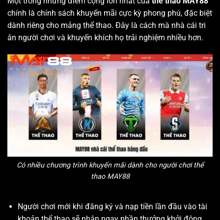
Một trong những điểm cộng lớn nhất của
thể thao MAY88
chính là chính sách khuyến mãi cực kỳ phong phú, đặc biệt
dành riêng cho mảng thể thao. Đây là cách mà nhà cái tri
ân người chơi và khuyến khích họ trải nghiệm nhiều hơn.
Có nhiều chương trình khuyến mãi dành cho người chơi thể
thao MAY88
Người chơi mới khi đăng ký và nạp tiền lần đầu vào tài
khoản thể thao sẽ nhận ngay phần thưởng khởi động