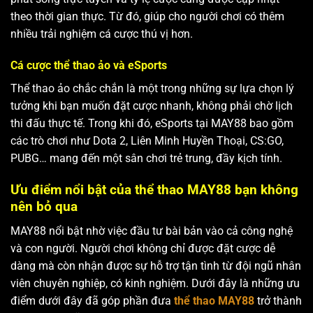
theo thời gian thực. Từ đó, giúp cho người chơi có thêm
nhiều trải nghiệm cá cược thú vị hơn.
Cá cược thể thao ảo và eSports
Thể thao ảo chắc chắn là một trong những sự lựa chọn lý
tưởng khi bạn muốn đặt cược nhanh, không phải chờ lịch
thi đấu thực tế. Trong khi đó, eSports tại MAY88 bao gồm
các trò chơi như Dota 2, Liên Minh Huyền Thoại, CS:GO,
PUBG… mang đến một sân chơi trẻ trung, đầy kịch tính.
Ưu điểm nổi bật của thể thao MAY88 bạn không
nên bỏ qua
MAY88 nổi bật nhờ việc đầu tư bài bản vào cả công nghệ
và con người. Người chơi không chỉ được đặt cược dễ
dàng mà còn nhận được sự hỗ trợ tận tình từ đội ngũ nhân
viên chuyên nghiệp, có kinh nghiệm. Dưới đây là những ưu
điểm dưới đây đã góp phần đưa
thể thao MAY88
trở thành