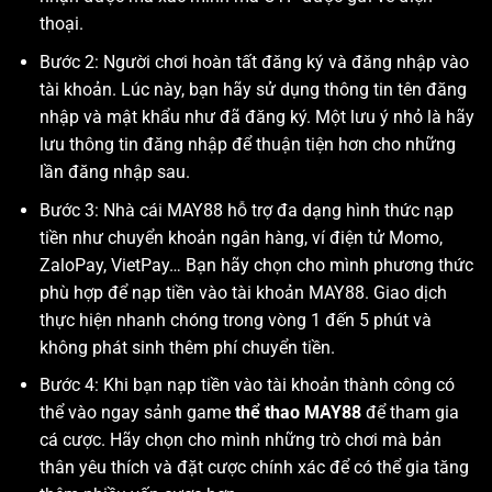
thoại.
Bước 2: Người chơi hoàn tất đăng ký và đăng nhập vào
tài khoản. Lúc này, bạn hãy sử dụng thông tin tên đăng
nhập và mật khẩu như đã đăng ký. Một lưu ý nhỏ là hãy
lưu thông tin đăng nhập để thuận tiện hơn cho những
lần đăng nhập sau.
Bước 3: Nhà cái MAY88 hỗ trợ đa dạng hình thức nạp
tiền như chuyển khoản ngân hàng, ví điện tử Momo,
ZaloPay, VietPay… Bạn hãy chọn cho mình phương thức
phù hợp để nạp tiền vào tài khoản MAY88. Giao dịch
thực hiện nhanh chóng trong vòng 1 đến 5 phút và
không phát sinh thêm phí chuyển tiền.
Bước 4: Khi bạn nạp tiền vào tài khoản thành công có
thể vào ngay sảnh game
thể thao MAY88
để tham gia
cá cược. Hãy chọn cho mình những trò chơi mà bản
thân yêu thích và đặt cược chính xác để có thể gia tăng