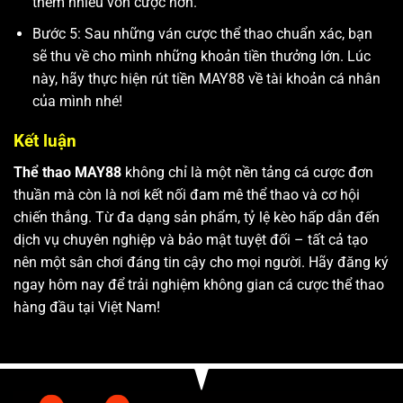
thêm nhiều vốn cược hơn.
Bước 5: Sau những ván cược thể thao chuẩn xác, bạn
sẽ thu về cho mình những khoản tiền thưởng lớn. Lúc
này, hãy thực hiện rút tiền MAY88 về tài khoản cá nhân
của mình nhé!
Kết luận
Thể thao MAY88
không chỉ là một nền tảng cá cược đơn
thuần mà còn là nơi kết nối đam mê thể thao và cơ hội
chiến thắng. Từ đa dạng sản phẩm, tỷ lệ kèo hấp dẫn đến
dịch vụ chuyên nghiệp và bảo mật tuyệt đối – tất cả tạo
nên một sân chơi đáng tin cậy cho mọi người. Hãy đăng ký
ngay hôm nay để trải nghiệm không gian cá cược thể thao
hàng đầu tại Việt Nam!