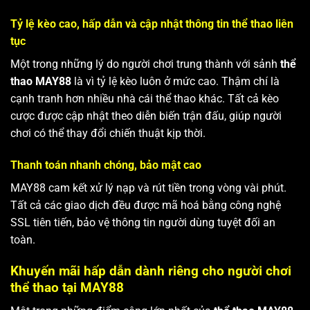
Tỷ lệ kèo cao, hấp dẫn và cập nhật thông tin thể thao liên
tục
Một trong những lý do người chơi trung thành với sảnh
thể
thao MAY88
là vì tỷ lệ kèo luôn ở mức cao. Thậm chí là
cạnh tranh hơn nhiều nhà cái thể thao khác. Tất cả kèo
cược được cập nhật theo diễn biến trận đấu, giúp người
chơi có thể thay đổi chiến thuật kịp thời.
Thanh toán nhanh chóng, bảo mật cao
MAY88 cam kết xử lý nạp và rút tiền trong vòng vài phút.
Tất cả các giao dịch đều được mã hoá bằng công nghệ
SSL tiên tiến, bảo vệ thông tin người dùng tuyệt đối an
toàn.
Khuyến mãi hấp dẫn dành riêng cho người chơi
thể thao tại MAY88